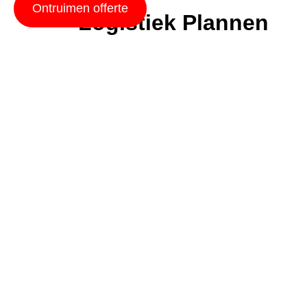
Ontruimen offerte
Logistiek Plannen
Het plannen van de logistiek is een andere bela
geschikte containers en het organiseren van per
te voorkomen.
Veilige Verwijdering
Veiligheid is een absolute prioriteit bij het l
gebruik van veilige technische apparatuur en h
Correcte Bescherming
Het is essentieel dat alle personeel die bij h
hardhutten, veiligheidsschoenen en handschoen
Verplaatsing van Zwa
De verplaatsing van zware objecten vereist spec