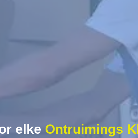
or elke
Ontruimings K